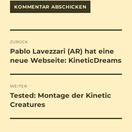
Beitragsnavigation
ZURÜCK
Pablo Lavezzari (AR) hat eine
Vorheriger
Beitrag:
neue Webseite: KineticDreams
WEITER
Tested: Montage der Kinetic
Nächster
Beitrag:
Creatures