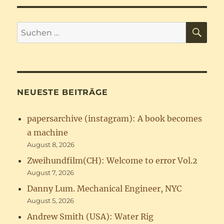
SU
Suchen
nach:
NEUESTE BEITRÄGE
papersarchive (instagram): A book becomes
a machine
August 8, 2026
Zweihundfilm(CH): Welcome to error Vol.2
August 7, 2026
Danny Lum. Mechanical Engineer, NYC
August 5, 2026
Andrew Smith (USA): Water Rig