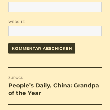
WEBSITE
Beitragsnavigation
ZURÜCK
People’s Daily, China: Grandpa
Vorheriger
Beitrag:
of the Year