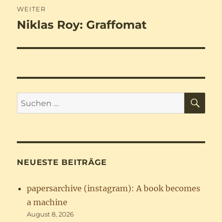
WEITER
Niklas Roy: Graffomat
Nächster
Beitrag:
SU
Suchen
nach:
NEUESTE BEITRÄGE
papersarchive (instagram): A book becomes
a machine
August 8, 2026