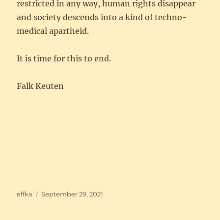
restricted in any way, human rights disappear
and society descends into a kind of techno-
medical apartheid.
It is time for this to end.
Falk Keuten
Autor
Veröffentlicht
effka
September 29, 2021
am