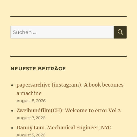
SU
Suchen
nach:
NEUESTE BEITRÄGE
papersarchive (instagram): A book becomes
a machine
August 8, 2026
Zweihundfilm(CH): Welcome to error Vol.2
August 7, 2026
Danny Lum. Mechanical Engineer, NYC
August 5, 2026