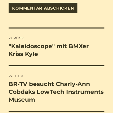
Beitragsnavigation
ZURÜCK
"Kaleidoscope" mit BMXer
Vorheriger
Beitrag:
Kriss Kyle
WEITER
BR-TV besucht Charly-Ann
Nächster
Beitrag:
Cobdaks LowTech Instruments
Museum