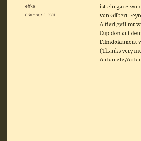
Autor
effka
ist ein ganz wu
Veröffentlicht
Oktober 2, 2011
von Gilbert Pey
am
Alfieri gefilmt 
Cupidon auf de
Filmdokument wi
(Thanks very muc
Automata/Auto