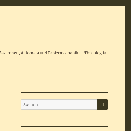
Maschinen, Automata und Papiermechanik. – This blog is
SUCHEN
Suchen
nach: