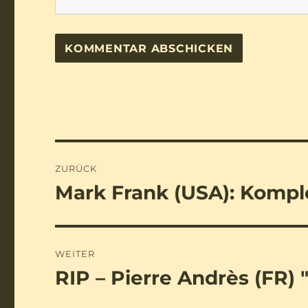
Beitragsnavigation
ZURÜCK
Mark Frank (USA): Kompl
Vorheriger
Beitrag:
WEITER
RIP – Pierre Andrès (FR) 
Nächster
Beitrag: