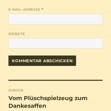
E-MAIL-ADRESSE
*
WEBSITE
Beitragsnavigation
ZURÜCK
Vom Plüschspielzeug zum
Vorheriger
Beitrag:
Dankesaffen