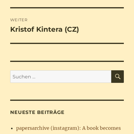
WEITER
Kristof Kintera (CZ)
Nächster
Beitrag:
SU
Suchen
nach:
NEUESTE BEITRÄGE
papersarchive (instagram): A book becomes