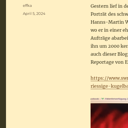
Autor
effka
Gestern lief in
Veröffentlicht
April 5, 2024
Porträt des sc
am
Hanns-Martin W
wo er in einer 
Aufträge abarbei
ihn um 2000 ken
auch dieser Blog
Reportage von E
https://www.sw
riessige-kugel