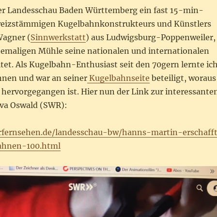
 der Landesschau Baden Württemberg ein fast 15-min-
hweizstämmigen Kugelbahnkonstrukteurs und Künstlers
agner (
Sinnwerkstatt
) aus Ludwigsburg-Poppenweiler,
ehemaligen Mühle seine nationalen und internationalen
tet. Als Kugelbahn-Enthusiast seit den 70gern lernte ic
nen und war an seiner
Kugelbahnseite
beteiligt, woraus
 hervorgegangen ist. Hier nun der Link zur interessante
va Oswald (SWR):
rfernsehen.de/landesschau-bw/hanns-martin-erschaff
bahnen-100.html