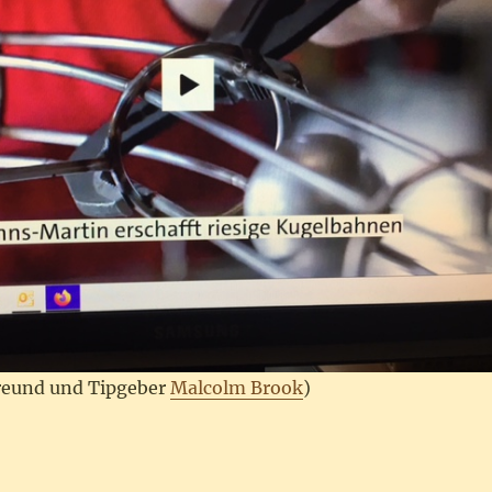
reund und Tipgeber
Malcolm Brook
)