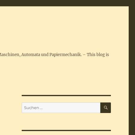
Maschinen, Automata und Papiermechanik. – This blog is
SUCHEN
Suchen
nach: