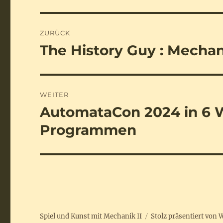
Beitragsnavigation
ZURÜCK
The History Guy : Mechan
Vorheriger
Beitrag:
WEITER
AutomataCon 2024 in 6 
Nächster
Beitrag:
Programmen
Spiel und Kunst mit Mechanik II
Stolz präsentiert von