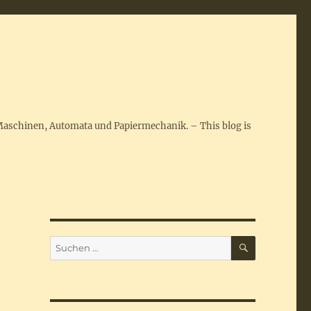
Maschinen, Automata und Papiermechanik. – This blog is
SUCHEN
Suchen
nach: