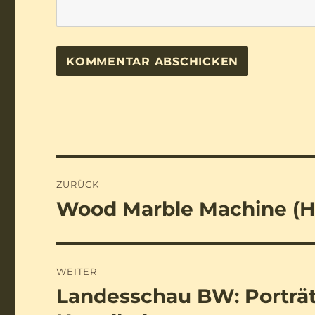
Beitragsnavigation
ZURÜCK
Wood Marble Machine (H
Vorheriger
Beitrag:
WEITER
Landesschau BW: Porträ
Nächster
Beitrag: