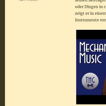
seinen Beiträge
am
oder Dingen in c
zeigt er in eine
Instrumente von 