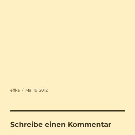
Autor
Veröffentlicht
effka
Mai 19, 2012
am
Schreibe einen Kommentar