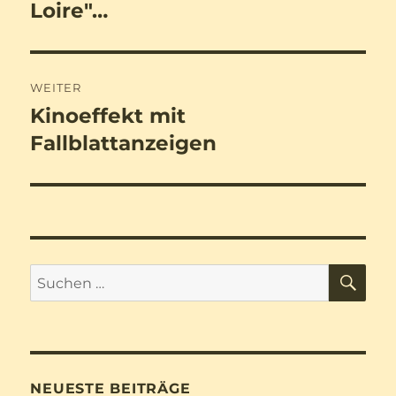
Loire"…
WEITER
Kinoeffekt mit
Nächster
Beitrag:
Fallblattanzeigen
SU
Suchen
nach:
NEUESTE BEITRÄGE