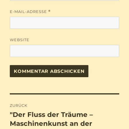
E-MAIL-ADRESSE
*
WEBSITE
Beitragsnavigation
ZURÜCK
"Der Fluss der Träume –
Vorheriger
Beitrag:
Maschinenkunst an der