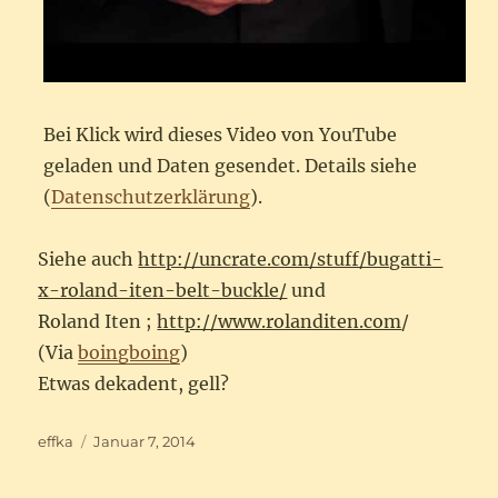
Bei Klick wird dieses Video von YouTube
geladen und Daten gesendet. Details siehe
(
Datenschutzerklärung
).
Siehe auch
http://uncrate.com/stuff/bugatti-
x-roland-iten-belt-buckle/
und
Roland Iten ;
http://www.rolanditen.com
/
(Via
boingboing
)
Etwas dekadent, gell?
Autor
Veröffentlicht
effka
Januar 7, 2014
am