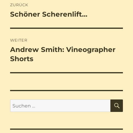
ZURÜCK
Schöner Scherenlift…
Vorheriger
Beitrag:
WEITER
Andrew Smith: Vineographer
Nächster
Beitrag:
Shorts
SU
Suchen
nach: