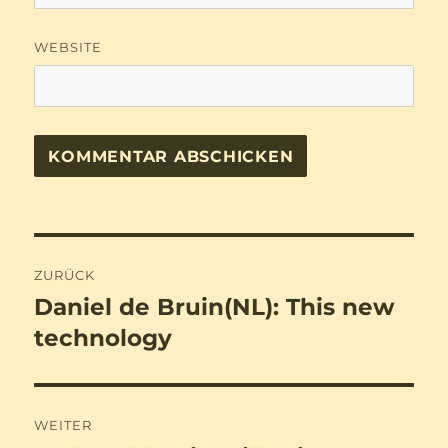
WEBSITE
Beitragsnavigation
ZURÜCK
Daniel de Bruin(NL): This new
Vorheriger
Beitrag:
technology
WEITER