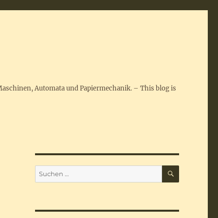
Maschinen, Automata und Papiermechanik. – This blog is
SUCHEN
Suchen
nach: