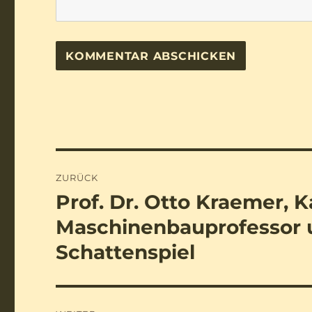
Beitragsnavigation
ZURÜCK
Prof. Dr. Otto Kraemer, K
Vorheriger
Beitrag:
Maschinenbauprofessor u
Schattenspiel