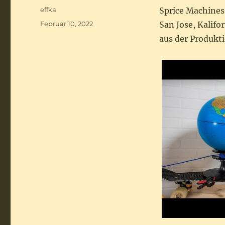
Autor
effka
Sprice Machines,
Veröffentlicht
Februar 10, 2022
San Jose, Kalifo
am
aus der Produkt