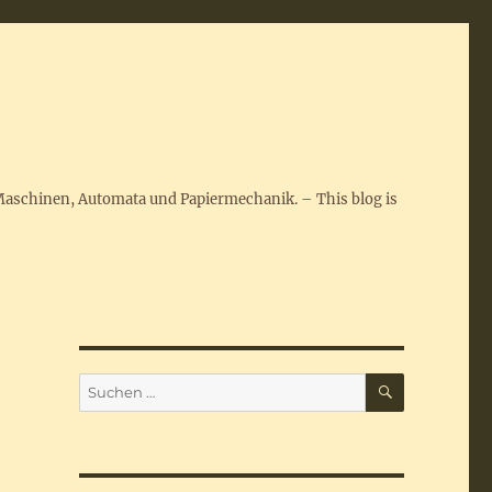
Maschinen, Automata und Papiermechanik. – This blog is
SUCHEN
Suchen
nach: