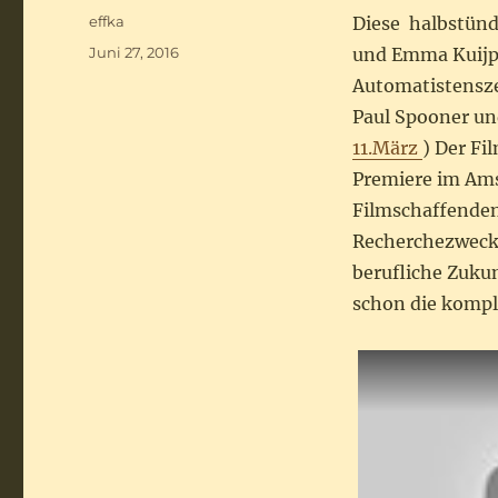
Autor
effka
Diese halbstünd
Veröffentlicht
Juni 27, 2016
und Emma Kuijpe
am
Automatistensze
Paul Spooner und
11.März
) Der Fi
Premiere im Am
Filmschaffenden
Recherchezwecke
berufliche Zukun
schon die kompl