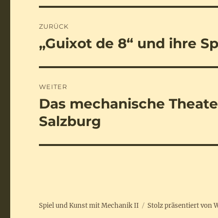
Beitragsnavigation
ZURÜCK
„Guixot de 8“ und ihre S
Vorheriger
Beitrag:
WEITER
Das mechanische Theater
Nächster
Beitrag:
Salzburg
Spiel und Kunst mit Mechanik II
Stolz präsentiert von