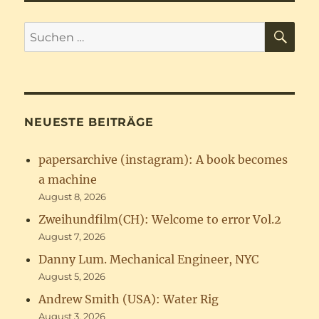
SU
Suchen
nach:
NEUESTE BEITRÄGE
papersarchive (instagram): A book becomes
a machine
August 8, 2026
Zweihundfilm(CH): Welcome to error Vol.2
August 7, 2026
Danny Lum. Mechanical Engineer, NYC
August 5, 2026
Andrew Smith (USA): Water Rig
August 3, 2026