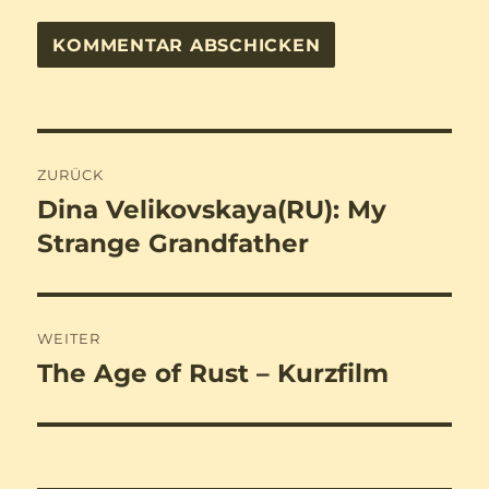
Beitragsnavigation
ZURÜCK
Dina Velikovskaya(RU): My
Vorheriger
Beitrag:
Strange Grandfather
WEITER
The Age of Rust – Kurzfilm
Nächster
Beitrag: