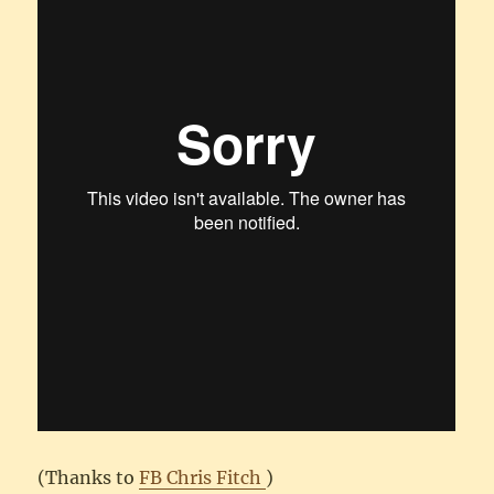
(Thanks to
FB Chris Fitch
)