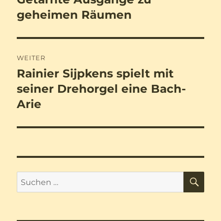
Beitrag:
geheimen Räumen
WEITER
Rainier Sijpkens spielt mit
Nächster
Beitrag:
seiner Drehorgel eine Bach-
Arie
SU
Suchen
nach: