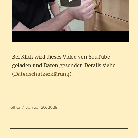
Bei Klick wird dieses Video von YouTube
geladen und Daten gesendet. Details siehe
(
Datenschutzerklärung
).
Autor
Veröffentlicht
effka
Januar 20, 2026
am