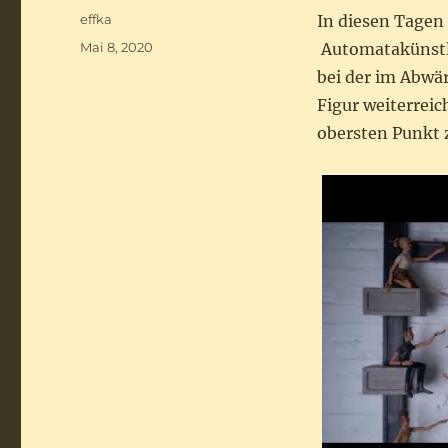
Autor
effka
In diesen Tagen
Veröffentlicht
Mai 8, 2020
Automatakünstler
am
bei der im Abwär
Figur weiterreic
obersten Punkt 