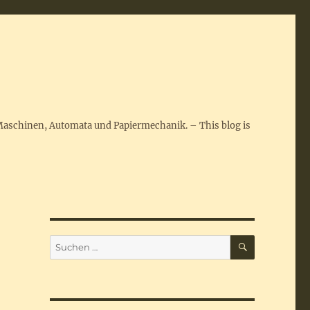
Maschinen, Automata und Papiermechanik. – This blog is
SUCHEN
Suchen
nach: