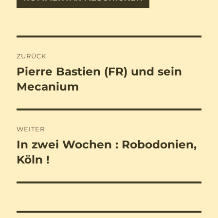
Beitragsnavigation
ZURÜCK
Pierre Bastien (FR) und sein
Vorheriger
Beitrag:
Mecanium
WEITER
In zwei Wochen : Robodonien,
Nächster
Beitrag:
Köln !