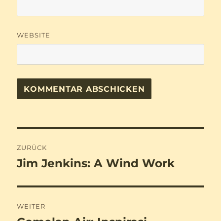
WEBSITE
Beitragsnavigation
ZURÜCK
Jim Jenkins: A Wind Work
Vorheriger
Beitrag:
WEITER