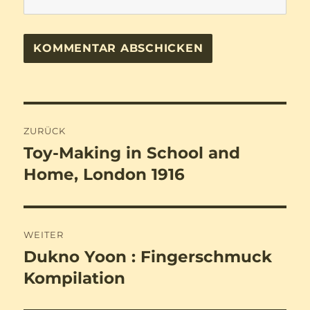
Beitragsnavigation
ZURÜCK
Toy-Making in School and
Vorheriger
Beitrag:
Home, London 1916
WEITER
Dukno Yoon : Fingerschmuck
Nächster
Beitrag:
Kompilation