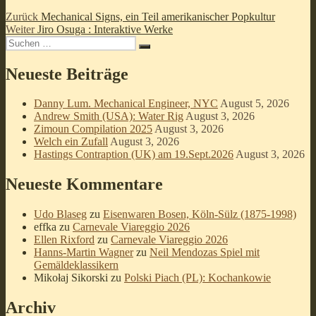
Beitragsnavigation
Vorheriger
Zurück
Mechanical Signs, ein Teil amerikanischer Popkultur
Nächster
Beitrag:
Weiter
Jiro Osuga : Interaktive Werke
Suchen
Beitrag:
Suchen
nach:
Neueste Beiträge
Danny Lum. Mechanical Engineer, NYC
August 5, 2026
Andrew Smith (USA): Water Rig
August 3, 2026
Zimoun Compilation 2025
August 3, 2026
Welch ein Zufall
August 3, 2026
Hastings Contraption (UK) am 19.Sept.2026
August 3, 2026
Neueste Kommentare
Udo Blaseg
zu
Eisenwaren Bosen, Köln-Sülz (1875-1998)
effka
zu
Carnevale Viareggio 2026
Ellen Rixford
zu
Carnevale Viareggio 2026
Hanns-Martin Wagner
zu
Neil Mendozas Spiel mit
Gemäldeklassikern
Mikołaj Sikorski
zu
Polski Piach (PL): Kochankowie
Archiv