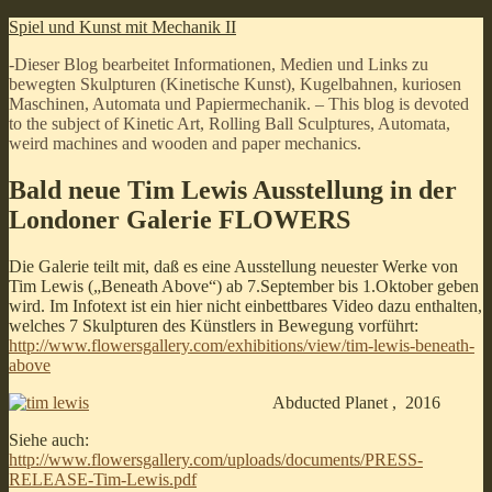
Zum
Spiel und Kunst mit Mechanik II
Inhalt
-Dieser Blog bearbeitet Informationen, Medien und Links zu
springen
bewegten Skulpturen (Kinetische Kunst), Kugelbahnen, kuriosen
Maschinen, Automata und Papiermechanik. – This blog is devoted
to the subject of Kinetic Art, Rolling Ball Sculptures, Automata,
weird machines and wooden and paper mechanics.
Bald neue Tim Lewis Ausstellung in der
Londoner Galerie FLOWERS
Die Galerie teilt mit, daß es eine Ausstellung neuester Werke von
Tim Lewis („Beneath Above“) ab 7.September bis 1.Oktober geben
wird. Im Infotext ist ein hier nicht einbettbares Video dazu enthalten,
welches 7 Skulpturen des Künstlers in Bewegung vorführt:
http://www.flowersgallery.com/exhibitions/view/tim-lewis-beneath-
above
Abducted Planet , 2016
Siehe auch:
http://www.flowersgallery.com/uploads/documents/PRESS-
RELEASE-Tim-Lewis.pdf