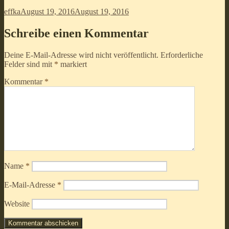
Autor
Veröffentlicht
effka
August 19, 2016
August 19, 2016
am
Schreibe einen Kommentar
Deine E-Mail-Adresse wird nicht veröffentlicht.
Erforderliche
Felder sind mit
*
markiert
Kommentar
*
Name
*
E-Mail-Adresse
*
Website