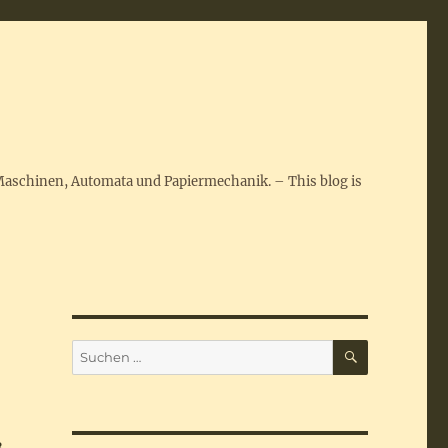
Maschinen, Automata und Papiermechanik. – This blog is
SUCHEN
Suchen
nach: