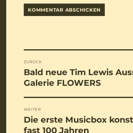
Beitragsnavigation
ZURÜCK
Bald neue Tim Lewis Aus
Vorheriger
Beitrag:
Galerie FLOWERS
WEITER
Die erste Musicbox konst
Nächster
Beitrag:
fast 100 Jahren