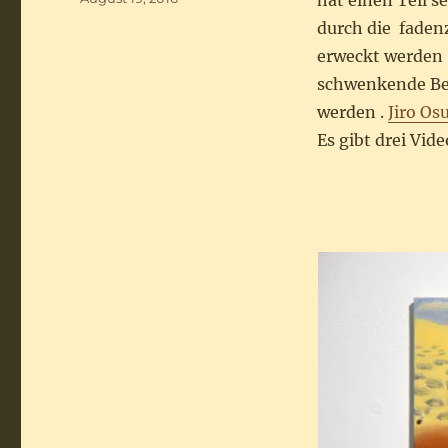
hat einen Teil s
am
durch die faden
erweckt werden 
schwenkende Bew
werden .
Jiro Os
Es gibt drei Vi