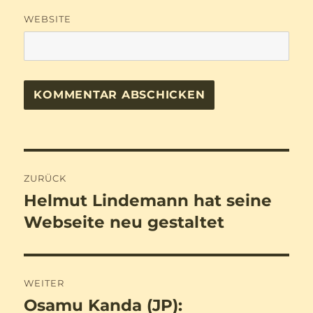
WEBSITE
Beitragsnavigation
ZURÜCK
Helmut Lindemann hat seine
Vorheriger
Beitrag:
Webseite neu gestaltet
WEITER
Osamu Kanda (JP):
Nächster