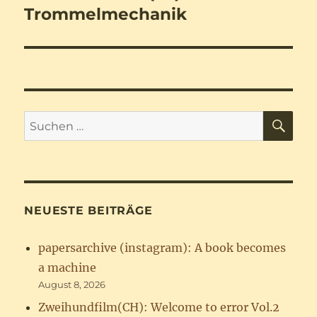
Beitrag:
Trommelmechanik
SU
Suchen
nach:
NEUESTE BEITRÄGE
papersarchive (instagram): A book becomes
a machine
August 8, 2026
Zweihundfilm(CH): Welcome to error Vol.2