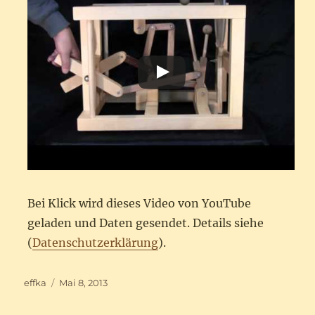
Bei Klick wird dieses Video von YouTube
geladen und Daten gesendet. Details siehe
(
Datenschutzerklärung
).
Autor
Veröffentlicht
effka
Mai 8, 2013
am