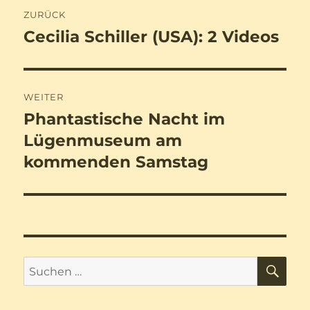
Beitragsnavigation
ZURÜCK
Cecilia Schiller (USA): 2 Videos
Vorheriger
Beitrag:
WEITER
Phantastische Nacht im
Nächster
Beitrag:
Lügenmuseum am
kommenden Samstag
SU
Suchen
nach: