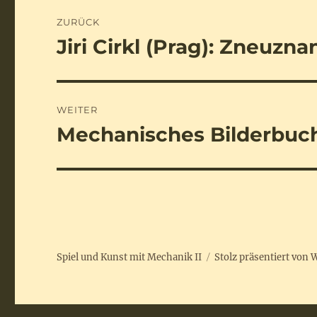
Beitragsnavigation
ZURÜCK
Jiri Cirkl (Prag): Zneuzna
Vorheriger
Beitrag:
WEITER
Mechanisches Bilderbuch
Nächster
Beitrag:
Spiel und Kunst mit Mechanik II
Stolz präsentiert von