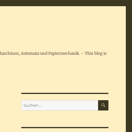
Maschinen, Automata und Papiermechanik. – This blog is
SUCHEN
Suchen
nach: