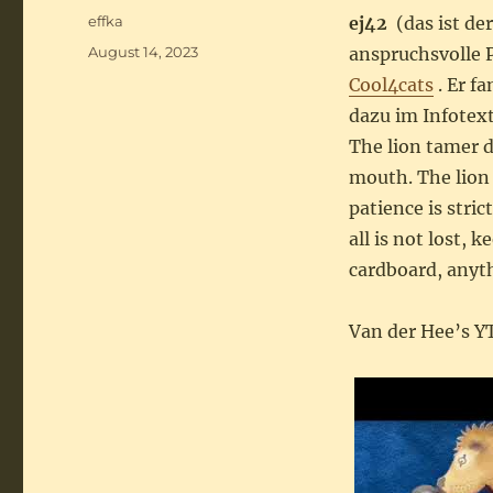
Autor
effka
ej42
(das ist de
Veröffentlicht
August 14, 2023
anspruchsvolle
am
Cool4cats
. Er f
dazu im Infotex
The lion tamer d
mouth. The lion 
patience is stric
all is not lost, 
cardboard, anyth
Van der Hee’s 