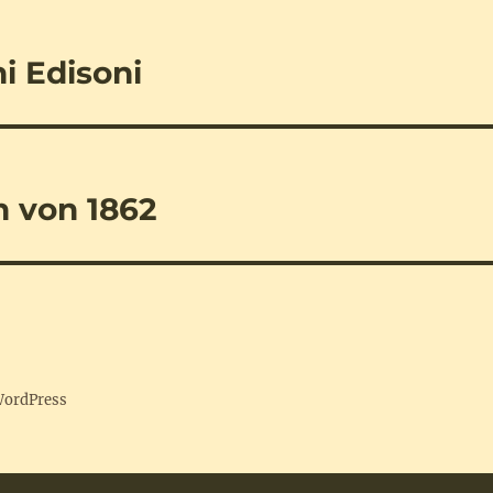
ni Edisoni
 von 1862
 WordPress