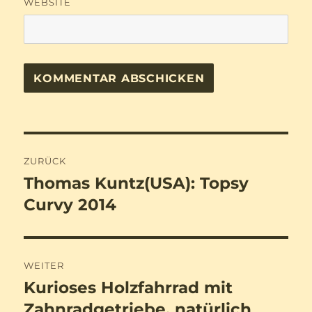
WEBSITE
Beitragsnavigation
ZURÜCK
Thomas Kuntz(USA): Topsy
Vorheriger
Beitrag:
Curvy 2014
WEITER
Kurioses Holzfahrrad mit
Nächster
Beitrag:
Zahnradgetriebe, natürlich