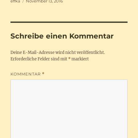
Autor
Veröffentlicht
effka
November 13, 2016
am
Schreibe einen Kommentar
Deine E-Mail-Adresse wird nicht veröffentlicht.
Erforderliche Felder sind mit
*
markiert
KOMMENTAR
*