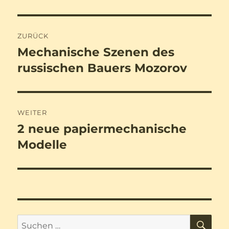
Beitragsnavigation
ZURÜCK
Mechanische Szenen des
Vorheriger
Beitrag:
russischen Bauers Mozorov
WEITER
2 neue papiermechanische
Nächster
Beitrag:
Modelle
SU
Suchen