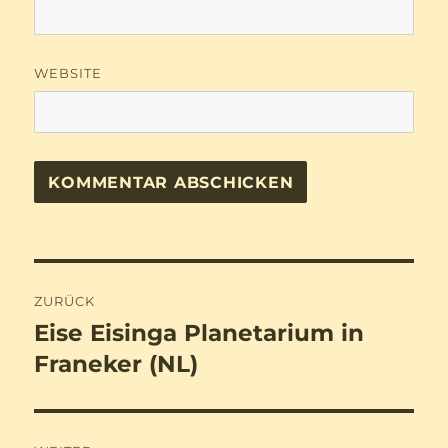
WEBSITE
Beitragsnavigation
ZURÜCK
Eise Eisinga Planetarium in
Vorheriger
Beitrag:
Franeker (NL)