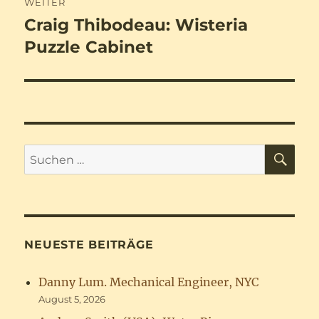
WEITER
Craig Thibodeau: Wisteria
Nächster
Beitrag:
Puzzle Cabinet
SU
Suchen
nach:
NEUESTE BEITRÄGE
Danny Lum. Mechanical Engineer, NYC
August 5, 2026